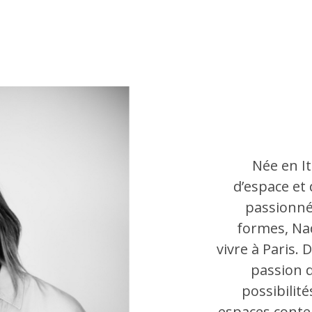
Née en It
d’espace et 
passionnée
formes, Na
vivre à Paris.
passion d
possibilité
espaces conte