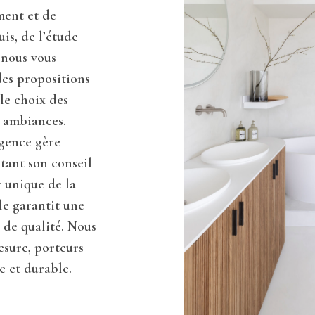
ment et de
is, de l’étude
, nous vous
des propositions
le choix des
s ambiances.
agence gère
tant son conseil
r unique de la
lle garantit une
 de qualité. Nous
esure, porteurs
e et durable.